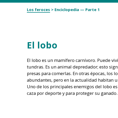
Los feroces
>
Enciclopedia — Parte 1
El lobo
El lobo es un mamífero carnívoro.
Puede viv
tundras.
Es un animal depredador;
esto sign
presas
para comerlas.
En otras épocas,
los l
abundantes,
pero en la actualidad habitan 
Uno de los principales enemigos del lobo
es
caza por deporte
y para proteger su ganado.